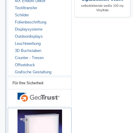
MX Enduro Dekor
selbstklebende weiße 100 my
Textiltransfer
Vinylfolie
Schilder
Folienbeschriftung
Displaysysteme
Outdoordisplays
Leuchtwerbung
3D Buchstaben
Counter - Tresen
Offsetdruck
Grafische Gestaltung
Für Ihre Sicherheit