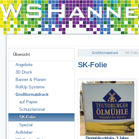
Großformatdruck
SK-Folie
Übersicht
SK-Folie
Angebote
3D Druck
Banner & Planen
RollUp Systeme
Großformatdruck
auf Papier
Schutzlaminat
SK-Folie
Spezial
Aufkleber
Digitaldruckfolie -3 Jahre